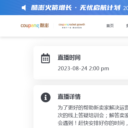
2
新卖家月度线上答疑
首页
前往注册或获
直播时间​
2023-08-24 2:00 pm
极速开店模式
通过
入驻C
直播详情
入驻材
提醒您准备好以下
为了更好的帮助新卖家解决运
次的线上答疑培训会；解答卖
中国大陆有限公司企业
会遇到！赶快安排好你的时间
法定代表人身份证件