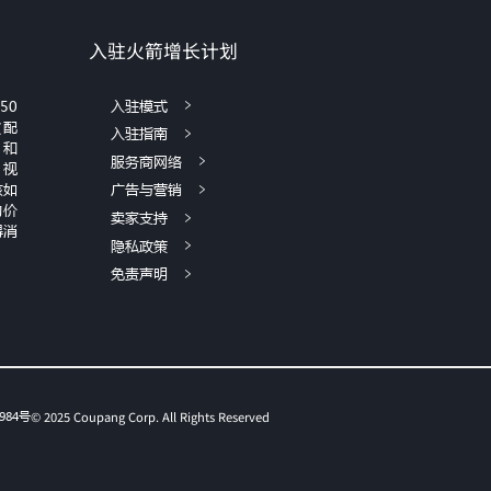
入驻火箭增长计划
50
入驻模式
饮配
入驻指南
）和
服务商网络
、视
该如
广告与营销
的价
卖家支持
得消
隐私政策
免责声明
984号
© 2025 Coupang Corp. All Rights Reserved