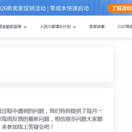
026新卖家促销活动 | 零成本快速启动
了解活动
会
掘金酷澎蓝海
入驻火箭增长计划
卖家故事
CGF跨
取帮助：
oupang酷澎火箭增长计划
料
，能更顺利地完成注册与下店：
营过程中遇到的问题，我们特别提供了每月一
还未准备
家每周反馈的最新问题，相信很多问题大家都
营业执照
，来参加线上答疑会吧！