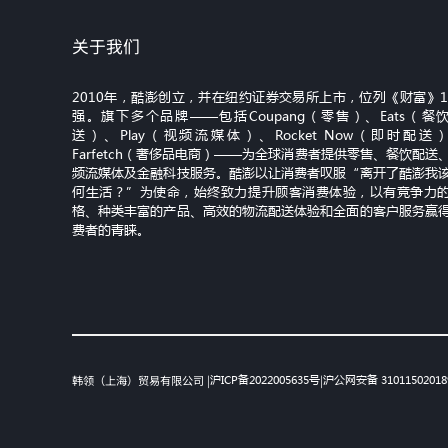
关于我们
2010年，酷澎创立，并在纽约证券交易所上市，位列《财富》1
强。旗下多个品牌——包括Coupang（零售）、Eats（餐
送）、Play（视频流媒体）、Rocket Now（即时配送
Farfetch（奢侈品电商）——为全球消费者提供零售、餐饮配送
频流媒体及金融科技服务。酷澎以让消费者叹服“离开了酷澎我
何生活？”为使命，始终致力提升顾客消费体验，以有竞争力
格、种类丰富的产品、高效的物流配送体验和全面的客户服务赢
费者的青睐。
韩领（上海）贸易有限公司 |
沪ICP备2022005635号
|
沪公网安备 31011502018