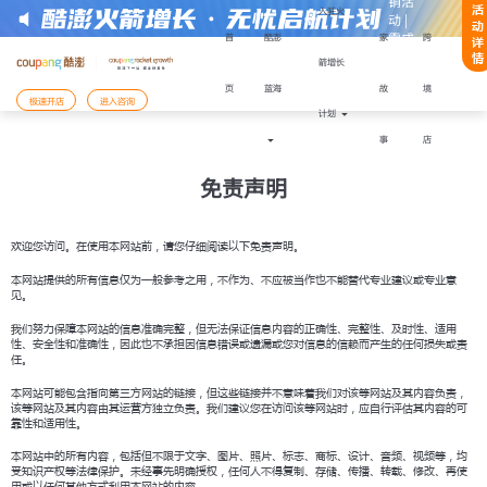
销活
活
入驻火
动 |
动
零成
首
酷澎
家
跨
详
本快
情
箭增长
速启
免责声明
页
蓝海
故
境
注册或获取帮助：
动
极速开店
进入咨询
计划
事
店
免责声明
开店模式
入驻Coupang酷澎火箭增长计划
入驻材料
备好以下
，能更顺利地完成注册与下店：
欢迎您访问。在使用本网站前，请您仔细阅读以下免责声明。
还未准备好，需要咨询
本网站提供的所有信息仅为一般参考之用，不作为、不应被当作也不能替代专业建议或专业意
陆有限公司企业营业执照
见。
表人身份证件
表人手机号码及其话费月账单发票
我们努力保障本网站的信息准确完整，但无法保证信息内容的正确性、完整性、及时性、适用
已经准备好材料，前往
性、安全性和准确性，因此也不承担因信息错误或遗漏或您对信息的信赖而产生的任何损失或责
支付服务商收款账户
任。
开店服务商签订的协议履行确认书
您将前往Coupang Corp的网站Coupang
本网站可能包含指向第三方网站的链接，但这些链接并不意味着我们对该等网站及其内容负责，
该等网站及其内容由其运营方独立负责。我们建议您在访问该等网站时，应自行评估其内容的可
需用法定代表人手机号进行账户注册
靠性和适用性。
本网站中的所有内容，包括但不限于文字、图片、照片、标志、商标、设计、音频、视频等，均
受知识产权等法律保护。未经事先明确授权，任何人不得复制、存储、传播、转载、修改、再使
用或以任何其他方式利用本网站的内容。