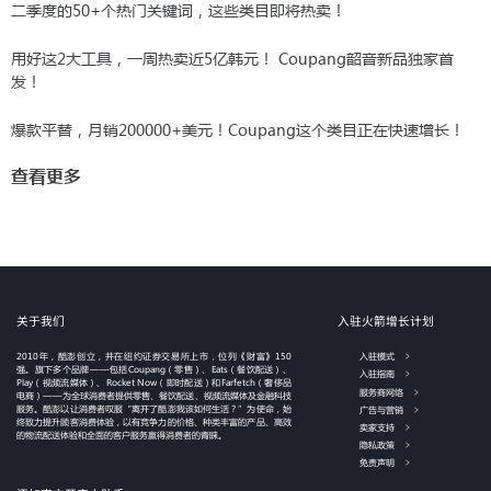
二季度的50+个热门关键词，这些类目即将热卖！
用好这2大工具，一周热卖近5亿韩元！ Coupang韶音新品独家首
发！
爆款平替，月销200000+美元！Coupang这个类目正在快速增长！
查看更多
关于我们
入驻火箭增长计划
2010年，酷澎创立，并在纽约证券交易所上市，位列《财富》150
入驻模式
强。旗下多个品牌——包括Coupang（零售）、Eats（餐饮配送）、
入驻指南
Play（视频流媒体）、Rocket Now（即时配送）和Farfetch（奢侈品
服务商网络
电商）——为全球消费者提供零售、餐饮配送、视频流媒体及金融科技
服务。酷澎以让消费者叹服“离开了酷澎我该如何生活？”为使命，始
广告与营销
终致力提升顾客消费体验，以有竞争力的价格、种类丰富的产品、高效
卖家支持
的物流配送体验和全面的客户服务赢得消费者的青睐。
隐私政策
免责声明