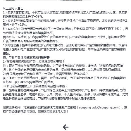
从上图可以看出：
1）卖家A在节前1周、中秋节当周以及节后1周都在持续不断地加大广告活动的投入力度。该卖家
的销售额在2周后上升了+59%。
2）卖家B在节前1周增加广告的投放力度，在节日后保持广告活动平稳运行。该卖家的销售额在2
周后上升了+22%。
3）卖家C在中秋节当周及节后减少了广告活动的投放，导致销售额下降（2周后下降了-9%），且
节后无法快速恢复到原有的销售额水平。
由此可见，包括节日在内持续投放广告的卖家为节日及节后的销售额赋予了弹性，相较停止投放
广告的卖家更有可能实现更高的销售额增长。
*该内容是基于酷澎内部数据进行预测并建议的，因此可能与实际广告效果和销售额不同。本资料
是基于酷澎所有广告主的节日广告投放情况分析得出的内部数据，并不保证未来的广告效果和销
售额。
四、节日广告活动投放常见问题解答
1) 在节假日期间投放广告，应该注意哪些事项？
答：顾客可能会在节日期间持续购物。为了进行有效的广告投放，请考虑中秋节期间的购买情
况，将广告活动商品设置为库存充足的商品。同时进行库存管理，以免因售罄导致订单取消。
2) 我只是简单地开启和关闭了广告活动，也需要重新进行优化吗？
答：停止广告后重新投放时，需要一定的优化时间。为了有效地提高节日及之后的广告销售额增
长机会，我们建议您持续投放广告活动。
3) 节日前后销售额上升比较明显的商品群有哪些？
答：酷澎经营的各类商品中，节日前后呈现购买上升趋势或不受节日影响，持续发生购买行为的
品类包括礼盒包装、电脑&数码、玩具、美妆、个人生活用品、服装，以及冷藏&冷冻产品。尤其
是生鲜和食品类目的商品，节日前4周的销售额相较平时呈大幅增长趋势。
如有更多疑问，可发送邮件到韩国跨境电商酷澎广告邮箱（coupang_ads@coupang.com），获
取广告经理的帮助与支持。预祝各位卖家9月大卖！