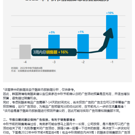
*该图表中的数据来自于酷澎内部数据分析，仅供参考。
因此，韩国跨境电商酷澎建议各位卖家在中秋节前确认您的广告活动预算是否充足，并适当增加
预算，避免错过销售机会。
同时，考虑到酷澎商品广告需要7-14天的时间优化，尚未投放广告的广告主也可以尽早筹备广告
投放策略，运行广告活动，为商品广告预留充分的优化时间，在节前先人一步抓住流量高峰！
*该内容是基于酷澎内部数据进行预测并建议的，因此可能与实际广告效果和销售额不同。
二、节假日期间建议保持广告投放，有利于销售额增长
中秋节前的销售高峰过后，有卖家可能会想马上国内十一长假，公司放假，是不是就可以把广告
活动给关了呢？先别急着关闭广告活动，跟随小编一起看一下往年的数据，再决定下一步该如何
行动。下图是2022年中秋节前4周至后4周（包含中秋假期在内共9周）的酷澎总销售额及广告活