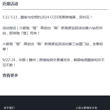
近期活动
5.11-5.13，酷澎与您相约2024 CCEE雨果跨境展，深圳见！
活动报名 | 火箭驰“橙”·再创出“韩”新高度巡回活动第六站苏州
站，即将驰「橙」而来！
火箭驰“橙”·再创出“韩”新高度巡回活动第三站厦门站，全擎启
幕！
9/22-24，中国（赣州）跨境电商交易博览会，韩国电商酷澎和你不
见不散！
查看更多
关于我们
入驻火箭增长计划