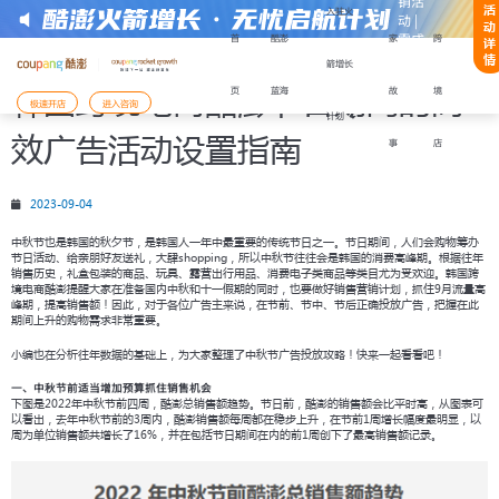
销活
活
入驻火
动 |
动
零成
首
酷澎
家
跨
详
本快
情
箭增长
速启
韩国跨境电商酷澎节日期间的高
页
蓝海
故
境
注册或获取帮助：
动
极速开店
进入咨询
计划
效广告活动设置指南
事
店
2023-09-04
开店模式
入驻Coupang酷澎火箭增长计划
中秋节也是韩国的秋夕节，是韩国人一年中最重要的传统节日之一。节日期间，人们会购物筹办
入驻材料
备好以下
，能更顺利地完成注册与下店：
节日活动、给亲朋好友送礼，大肆shopping，所以中秋节往往会是韩国的消费高峰期。根据往年
还未准备好，需要咨询
销售历史，礼盒包装的商品、玩具、露营出行用品、消费电子类商品等类目尤为受欢迎。韩国跨
境电商酷澎提醒大家在准备国内中秋和十一假期的同时，也要做好销售营销计划，抓住9月流量高
陆有限公司企业营业执照
峰期，提高销售额！因此，对于各位广告主来说，在节前、节中、节后正确投放广告，把握在此
表人身份证件
期间上升的购物需求非常重要。
表人手机号码及其话费月账单发票
已经准备好材料，前往
小编也在分析往年数据的基础上，为大家整理了中秋节广告投放攻略！快来一起看看吧！
支付服务商收款账户
开店服务商签订的协议履行确认书
您将前往Coupang Corp的网站Coupang
一、中秋节前适当增加预算抓住销售机会
下图是2022年中秋节前四周，酷澎总销售额趋势。节日前，酷澎的销售额会比平时高，从图表可
以看出，去年中秋节前的3周内，酷澎销售额每周都在稳步上升，在节前1周增长幅度最明显，以
需用法定代表人手机号进行账户注册
周为单位销售额共增长了16%，并在包括节日期间在内的前1周创下了最高销售额记录。