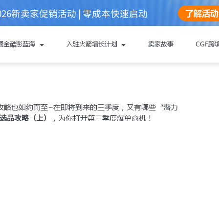
026新卖家促销活动 | 零成本快速启动
了解活动
预判大热趋势，解锁更多订
掘金酷澎蓝海
入驻火箭增长计划
卖家故事
CGF跨
取帮助：
攻略也如约而至~在即将到来的三季度，又有哪些“潜力
选品攻略（上）
，为你打开第三季度爆单商机！
oupang酷澎火箭增长计划
料
，能更顺利地完成注册与下店：
还未准备
营业执照