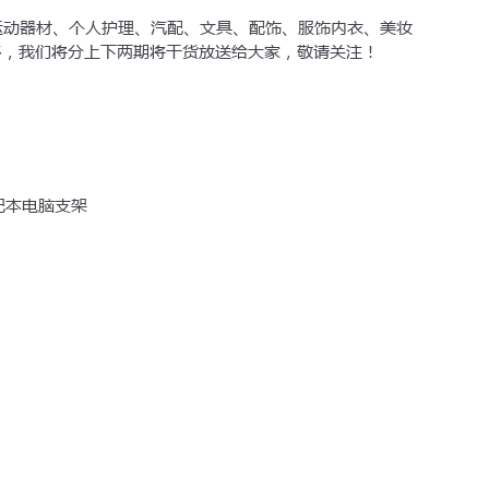
其话费月账单发票
运动器材、个人护理、汽配、文具、配饰、服饰内衣、美妆
已经准备
多，我们将分上下两期将干货放送给大家，敬请关注！
账户
的协议履行确认书
您将前往Coupang 
手机号进行账户注册
记本电脑支架