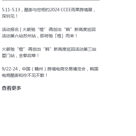
5.11-5.13，酷澎与您相约2024 CCEE雨果跨境展，
深圳见！
活动报名 | 火箭驰“橙”·再创出“韩”新高度巡回
活动第六站苏州站，即将驰「橙」而来！
火箭驰“橙”·再创出“韩”新高度巡回活动第三站
厦门站，全擎启幕！
9/22-24，中国（赣州）跨境电商交易博览会，韩国
电商酷澎和你不见不散！
查看更多