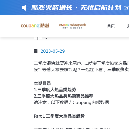
2
三季度热门品类提前看，
首页
单！
前往注册或获
2023-05-29
二季度很快就要迎来尾声……酷澎三季度热卖选品
三季度热卖
股”等着大家去解锁呢？一起往下看，
极速开店模式
通过
入驻C
本期目录
1.三季度大热品类趋势
2.三季度大热品类热卖商品推荐
入驻材
提醒您准备好以下
请注意：以下数据为Coupang内部数据
Part 1 三季度大热品类趋势
中国大陆有限公司企业
法定代表人身份证件