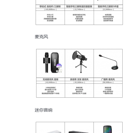
麦克风
迷你音响