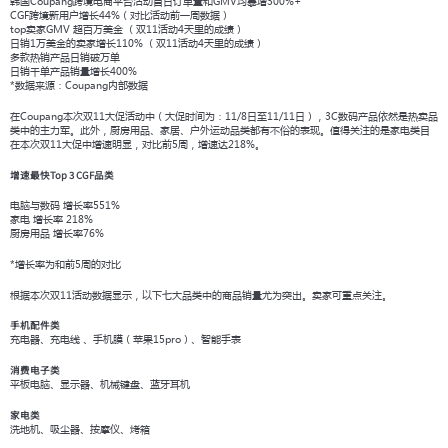
韩国Coupang跨境电商平台活动首日订单量和GMV均暴增300%+
CGF跨境新用户增长44%（对比活动前一周数据）
top卖家GMV 超百万美金 （双11活动4天里的成绩）
日销1万美金的卖家增长110% （双11活动4天里的成绩）
多款热销产品日销破万单
日销千单产品销量增长400%
*数据来源：Coupang内部数据
在Coupang本次双11大促活动中（大促时间为：11/8日至11/11日），3C数码产品依然是热卖品
类中的主力军。此外，厨房用品、家居、户外运动品类都有不俗的表现。值得关注的是家电类目
在本次双11大促中增速明显，对比前5周，增速达218%。
增速最快
Top 3 CGF品类
电脑与数码 增长率551%
家电 增长率 218%
厨房用品 增长率76%
*增长率为和前5周的对比
根据本次双11活动数据显示，以下七大品类中的商品销量尤为突出。卖家可重点关注。
手机配件类
充电器、充电线 、手机膜（苹果15pro）、智能手表
消费电子类
平板电脑、显示器、机械键盘、蓝牙耳机
家电类
洗地机、吸尘器、按摩仪、烤箱