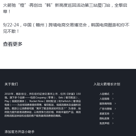
火箭驰“橙”·再创出“韩”新高度巡回活动第三站厦门站，全擎启
幕！
9/22-24，中国（赣州）跨境电商交易博览会，韩国电商酷澎和你不
见不散！
查看更多
关于我们
入驻火箭增长计划
2010年，酷澎创立，并在纽约证券交易所上市，位列《财富》150
入驻模式
强。旗下多个品牌——包括Coupang（零售）、Eats（餐饮配送）、
入驻指南
Play（视频流媒体）、Rocket Now（即时配送）和Farfetch（奢侈品
服务商网络
电商）——为全球消费者提供零售、餐饮配送、视频流媒体及金融科技
服务。酷澎以让消费者叹服“离开了酷澎我该如何生活？”为使命，始
广告与营销
终致力提升顾客消费体验，以有竞争力的价格、种类丰富的产品、高效
卖家支持
的物流配送体验和全面的客户服务赢得消费者的青睐。
隐私政策
免责声明
添加官方开店小助手