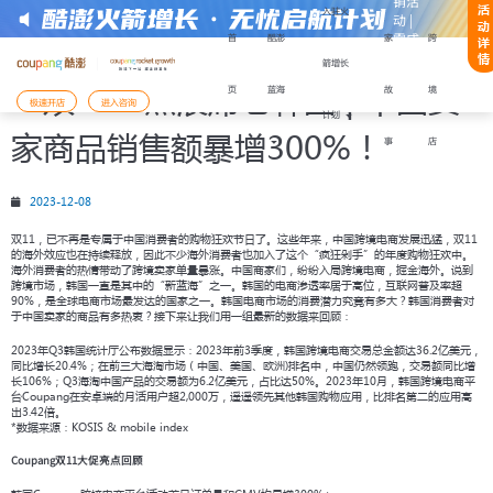
销活
活
入驻火
动 |
动
零成
首
酷澎
家
跨
详
本快
情
箭增长
速启
“双11”热浪席卷韩国 | 中国卖
页
蓝海
故
境
注册或获取帮助：
动
极速开店
进入咨询
计划
家商品销售额暴增300%！
事
店
2023-12-08
开店模式
入驻Coupang酷澎火箭增长计划
双11，已不再是专属于中国消费者的购物狂欢节日了。这些年来，中国跨境电商发展迅猛，双11
入驻材料
备好以下
，能更顺利地完成注册与下店：
的海外效应也在持续释放，因此不少海外消费者也加入了这个“疯狂剁手”的年度购物狂欢中。
还未准备好，需要咨询
海外消费者的热情带动了跨境卖家单量暴涨。中国商家们，纷纷入局跨境电商，掘金海外。说到
跨境市场，韩国一直是其中的“新蓝海”之一。韩国的电商渗透率居于高位，互联网普及率超
陆有限公司企业营业执照
90%，是全球电商市场最发达的国家之一。韩国电商市场的消费潜力究竟有多大？韩国消费者对
表人身份证件
于中国卖家的商品有多热衷？接下来让我们用一组最新的数据来回顾：
表人手机号码及其话费月账单发票
已经准备好材料，前往
2023年Q3韩国统计厅公布数据显示：2023年前3季度，韩国跨境电商交易总金额达36.2亿美元，
支付服务商收款账户
同比增长20.4%；在前三大海淘市场（中国、美国、欧洲)排名中，中国仍然领跑，交易额同比增
开店服务商签订的协议履行确认书
您将前往Coupang Corp的网站Coupang
长106%；Q3海淘中国产品的交易额为6.2亿美元，占比达50%。2023年10月，韩国跨境电商平
台Coupang在安卓端的月活用户超2,000万，遥遥领先其他韩国购物应用，比排名第二的应用高
出3.42倍。
需用法定代表人手机号进行账户注册
*数据来源：KOSIS & mobile index
Coupang双11大促亮点回顾