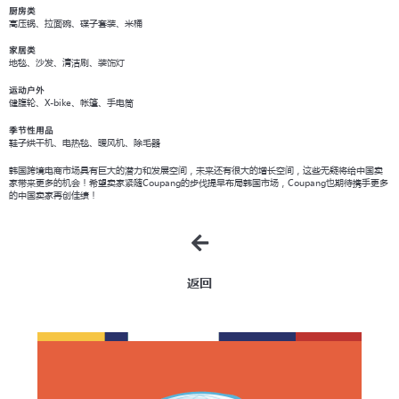
厨房类
高压锅、拉面碗、碟子套装、米桶
家居类
地毯、沙发、清洁刷、装饰灯
运动户外
健腹轮、X-bike、帐篷、手电筒
季节性用品
鞋子烘干机、电热毯、暖风机、除毛器
韩国跨境电商市场具有巨大的潜力和发展空间，未来还有很大的增长空间，这些无疑将给中国卖
家带来更多的机会！希望卖家紧随Coupang的步伐提早布局韩国市场，Coupang也期待携手更多
的中国卖家再创佳绩！
返回