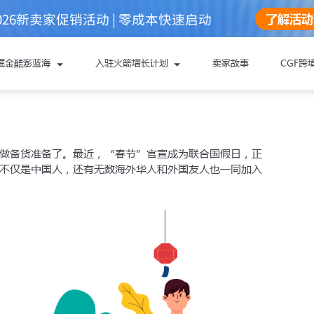
026新卖家促销活动 | 零成本快速启动
了解活动
在电商平台买什么？速来查收
掘金酷澎蓝海
入驻火箭增长计划
卖家故事
CGF跨
取帮助：
做备货准备了。最近，“春节”官宣成为联合国假日，正
不仅是中国人，还有无数海外华人和外国友人也一同加入
oupang酷澎火箭增长计划
料
，能更顺利地完成注册与下店：
还未准备
营业执照