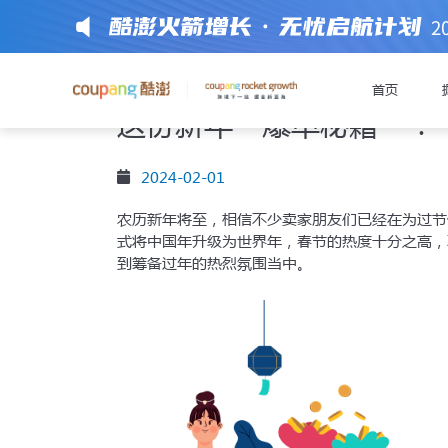
2
新年焕新，韩国消费者都
首页
这份新年“爆单秘籍”！
前往注册或获
2024-02-01
农历新年将至，相信不少卖家朋友们已经在为过节
式将中国年升级为世界年，春节的热度十分之高，
到筹备过年的热烈氛围当中。
极速开店模式
通过
入驻C
入驻材
提醒您准备好以下
中国大陆有限公司企业
法定代表人身份证件