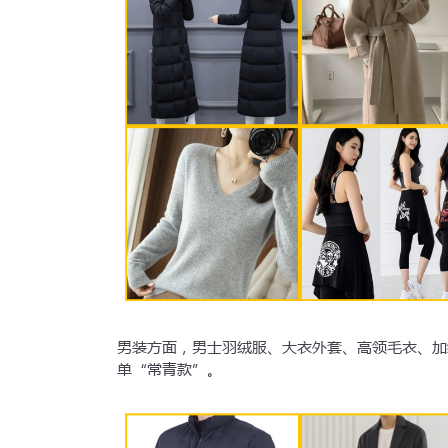
男装方面，男士羽绒服、大衣外套、高领毛衣、加
单“常青款”。