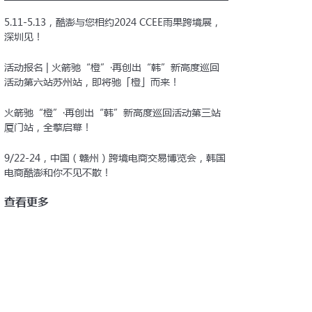
5.11-5.13，酷澎与您相约2024 CCEE雨果跨境展，
深圳见！
活动报名 | 火箭驰“橙”·再创出“韩”新高度巡回
活动第六站苏州站，即将驰「橙」而来！
火箭驰“橙”·再创出“韩”新高度巡回活动第三站
厦门站，全擎启幕！
9/22-24，中国（赣州）跨境电商交易博览会，韩国
电商酷澎和你不见不散！
查看更多