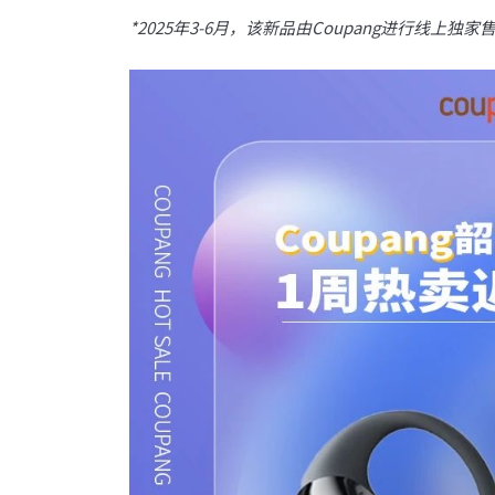
*2025
年
3-6
月，该新品由
Coupang
进行线上独家
法定代表人手机号码及
第三方支付服务商收款
与极速开店服务商签订
*注意：需用法定代表人