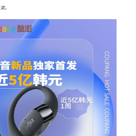
售卖。
其话费月账单发票
已经准备
账户
的协议履行确认书
您将前往Coupang 
手机号进行账户注册