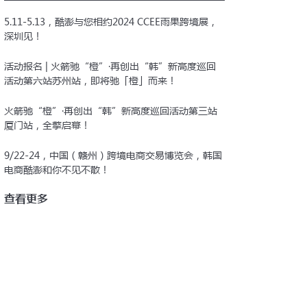
5.11-5.13，酷澎与您相约2024 CCEE雨果跨境展，
深圳见！
活动报名 | 火箭驰“橙”·再创出“韩”新高度巡回
活动第六站苏州站，即将驰「橙」而来！
火箭驰“橙”·再创出“韩”新高度巡回活动第三站
厦门站，全擎启幕！
9/22-24，中国（赣州）跨境电商交易博览会，韩国
电商酷澎和你不见不散！
查看更多