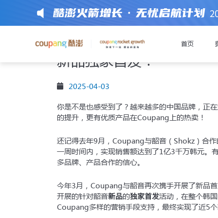
2
用好这2大工具，一周热卖近
首页
新品独家首发！
前往注册或获
2025-04-03
你是不是也感受到了？越来越多的中国品牌，正在通
的提升，更有优质产品在Coupang上的热卖！
极速开店模式
通过
入驻C
还记得去年9月，Coupang与韶音（Shokz）
一周时间内，实现销售额达到了1亿3千万韩元。有
多品牌、产品合作的信心。
入驻材
提醒您准备好以下
今年3月，Coupang与韶音再次携手开展了新品
新品
独家首发
开展的针对韶音
的
活动，在整个韩国
中国大陆有限公司企业
Coupang多样的营销手段支持，最终实现了近5
法定代表人身份证件