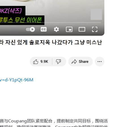
?v=d-Y1pQt-96M
与Coupang团队紧密配合，提前制定共同目标，围绕活
规划，确保活动高效推进。Coupang也为韶音这样的优