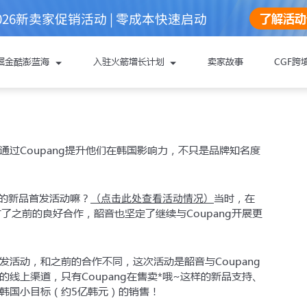
026新卖家促销活动 | 零成本快速启动
了解活动
5亿韩元！ Coupang韶音
掘金酷澎蓝海
入驻火箭增长计划
卖家故事
CGF跨
取帮助：
过Coupang提升他们在韩国影响力，不只是品牌知名度
oupang酷澎火箭增长计划
（点击此处查看活动情况）
合作的新品首发活动嘛？
当时，在
了之前的良好合作，韶音也坚定了继续与Coupang开展更
料
，能更顺利地完成注册与下店：
首发活动，和之前的合作不同，这次活动是韶音与Coupang
还未准备
的线上渠道，只有Coupang在售卖*哦~这样的新品支持、
营业执照
个韩国小目标（约5亿韩元）的销售！