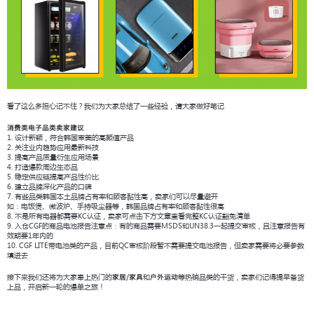
看了这么多担心记不住？我们为大家总结了一些经验，请大家做好笔记
消费类电子品类卖家建议
1. 设计新颖，符合韩国审美的高颜值产品
2. 关注业内趋势应用最新科技
3. 提高产品质量衍生应用场景
4. 打造爆款周边生态品
5. 稳定供应链提高产品性价比
6. 建立品牌深化产品的口碑
7. 有些品类韩国本土品牌占有率和顾客黏性高，卖家们可以尽量避开
如：电饭煲、微波炉、手持吸尘器等，韩国品牌占有率和顾客黏性很高
8. 不是所有电器都需要KC认证，卖家可点击下方文章查看完整KC认证豁免清单
9. 入仓CGF的商品电池报告注意点：有的商品需要MSDS和UN38.3一起提交审核，且注意报告有
效期要1年内的
10. CGF LITE带电池类的产品，目前QC审核阶段暂不需要提交电池报告，但卖家需要将必要参数
填进去
接下来我们还将为大家奉上热门的
和
等热销品类的干货，卖家们记得提早备货
家居/家具
户外运动
上品，开启新一轮的爆单之旅！