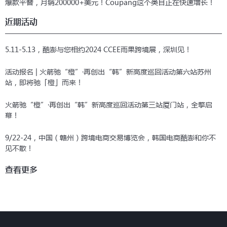
爆款平替，月销200000+美元！Coupang这个类目正在快速增长！
近期活动
5.11-5.13，酷澎与您相约2024 CCEE雨果跨境展，深圳见！
活动报名 | 火箭驰“橙”·再创出“韩”新高度巡回活动第六站苏州
站，即将驰「橙」而来！
火箭驰“橙”·再创出“韩”新高度巡回活动第三站厦门站，全擎启
幕！
9/22-24，中国（赣州）跨境电商交易博览会，韩国电商酷澎和你不
见不散！
查看更多