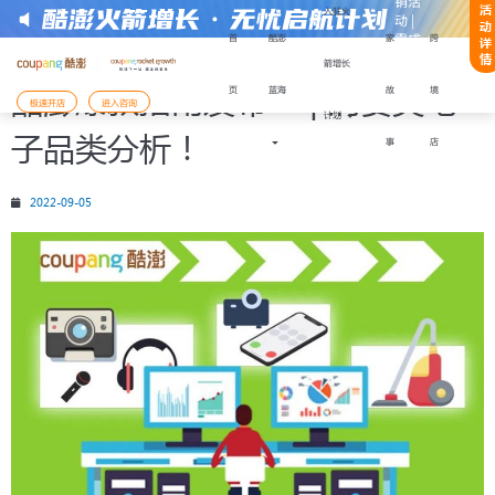
销活
活
入驻火
动 |
动
零成
首
酷澎
家
跨
详
本快
情
箭增长
速启
酷澎爆款指南发布二 | 消费类电
页
蓝海
故
境
注册或获取帮助：
动
极速开店
进入咨询
计划
子品类分析！
事
店
2022-09-05
开店模式
入驻Coupang酷澎火箭增长计划
入驻材料
备好以下
，能更顺利地完成注册与下店：
还未准备好，需要咨询
陆有限公司企业营业执照
表人身份证件
表人手机号码及其话费月账单发票
已经准备好材料，前往
支付服务商收款账户
开店服务商签订的协议履行确认书
您将前往Coupang Corp的网站Coupang
需用法定代表人手机号进行账户注册