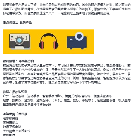
消费类电子产品势头正好，常年位居酷澎热销类目的前列。其中数码产品最为热销，随之而来的
是电子产品的配件需求，在韩国消费者的需求量不断攀升的加持下，相信定会在下半年的冲刺中
掀起爆单热潮。新老卖家抓住这个风口，一定也能吃上酷澎电子热销品类的蛋糕。
重点类目1：数码产品
数码强增长 布局新方向
韩国消费者对电子产品需求量居高不下。不局限于普及率高的智能电子产品，在后疫情时代，韩
国消费者更向往户外和健康的生活，于是自然就产生了一大批对应的需求。例如：适用于全家一
同观影的投影仪、家庭影音等数码产品更容易获得韩国消费者的青睐。除此之外，居家安全、居
家智能娱乐等需求也是韩国消费者重点关注的方向，例如：智能监控设备、智能游戏机以及相应
配件等，都是非常不错的新商机，建议新老卖家尽早展开下半年冲刺布局。
数码产品热销预测
户外：运动相机、运动手表、智能手表/手环、便携式耳机/音响等、便携式空调等
居家：投影仪、游戏机、游戏配件、（耳机、键盘、鼠标、手柄等）；智能监控设备、机顶盒等
酷澎数码产品热卖单品排行榜Top10
高清便携式显示器
迷你服务器
家居摄像头
液晶平板电脑
无线镜像光束投影仪
家庭影院