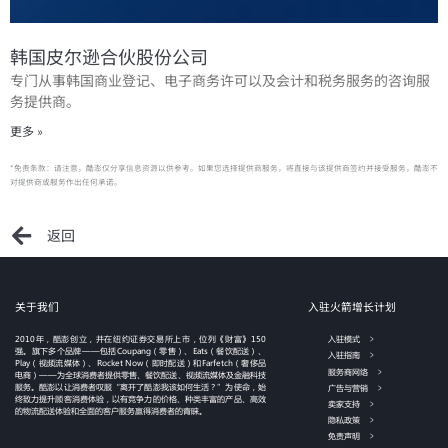
韩国皮尔逊合伙股份公司
专门从事韩国商业登记、电子商务许可以及会计和税务服务的咨询服
务提供商。
更多 »
*免责条款：请注意，酷澎仅分享信息资源以供参考。如果您选择提供商服务，将直接与该提供商签约并接受服务，酷澎不
对提供商或服务作出任何承诺。
返回
关于我们
入驻火箭增长计划
2010年，酷澎创立，并在纽约证券交易所上市，位列《财富》150
入驻模式
强。旗下多个品牌——包括Coupang（零售）、Eats（餐饮配送）、
入驻指南
Play（视频流媒体）、Rocket Now（即时配送）和Farfetch（奢侈品
服务商网络
电商）——为全球消费者提供零售、餐饮配送、视频流媒体及金融科技
服务。酷澎以让消费者叹服“离开了酷澎我该如何生活？”为使命，始
广告与营销
终致力提升顾客消费体验，以有竞争力的价格、种类丰富的产品、高效
卖家支持
的物流配送体验和全面的客户服务赢得消费者的青睐。
隐私政策
免责声明