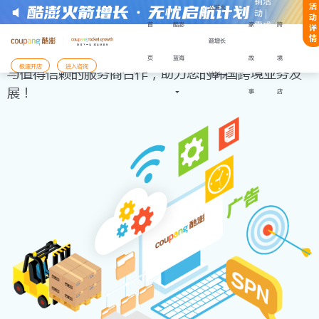
销活
活
入驻火
动 |
资源与服务
动
零成
首
酷澎
家
跨
详
本快
情
箭增长
速启
页
蓝海
故
境
注册或获取帮助：
动
极速开店
进入咨询
与值得信赖的服务商合作，助力您的韩国跨境业务发
计划
展！
事
店
开店模式
入驻Coupang酷澎火箭增长计划
入驻材料
备好以下
，能更顺利地完成注册与下店：
还未准备好，需要咨询
陆有限公司企业营业执照
表人身份证件
表人手机号码及其话费月账单发票
已经准备好材料，前往
支付服务商收款账户
开店服务商签订的协议履行确认书
您将前往Coupang Corp的网站Coupang
需用法定代表人手机号进行账户注册