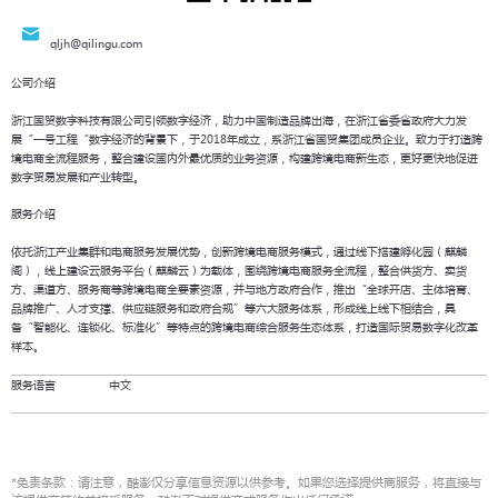
qljh@qilingu.com
公司介绍
浙江国贸数字科技有限公司引领数字经济，助力中国制造品牌出海，在浙江省委省政府大力发
展“一号工程“数字经济的背景下，于2018年成立，系浙江省国贸集团成员企业。致力于打造跨
境电商全流程服务，整合建设国内外最优质的业务资源，构建跨境电商新生态，更好更快地促进
数字贸易发展和产业转型。
服务介绍
依托浙江产业集群和电商服务发展优势，创新跨境电商服务模式，通过线下搭建孵化园（麒麟
阁），线上建设云服务平台（麒麟云）为载体，围绕跨境电商服务全流程，整合供货方、卖货
方、渠道方、服务商等跨境电商全要素资源，并与地方政府合作，推出“全球开店、主体培育、
品牌推广、人才支撑、供应链服务和政府合规”等六大服务体系，形成线上线下相结合，具
备“智能化、连锁化、标准化”等特点的跨境电商综合服务生态体系，打造国际贸易数字化改革
样本。
服务语言 中文
*免责条款：请注意，酷澎仅分享信息资源以供参考。如果您选择提供商服务，将直接与