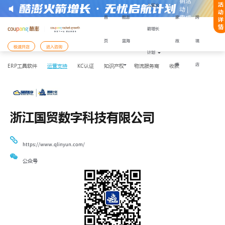
销活
活
入驻火
动 |
动
零成
首
酷澎
家
跨
详
本快
情
箭增长
速启
服务商类别
页
蓝海
故
境
注册或获取帮助：
动
极速开店
进入咨询
计划
事
店
ERP工具软件
运营支持
KC认证
知识产权
物流服务商
收款
开店模式
入驻Coupang酷澎火箭增长计划
入驻材料
备好以下
，能更顺利地完成注册与下店：
浙江国贸数字科技有限公司
还未准备好，需要咨询
陆有限公司企业营业执照
表人身份证件
https://www.qlinyun.com/
表人手机号码及其话费月账单发票
已经准备好材料，前往
公众号
支付服务商收款账户
开店服务商签订的协议履行确认书
您将前往Coupang Corp的网站Coupang
需用法定代表人手机号进行账户注册