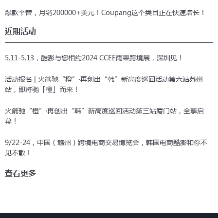
爆款平替，月销200000+美元！Coupang这个类目正在快速增长！
近期活动
5.11-5.13，酷澎与您相约2024 CCEE雨果跨境展，深圳见！
活动报名 | 火箭驰“橙”·再创出“韩”新高度巡回活动第六站苏州
站，即将驰「橙」而来！
火箭驰“橙”·再创出“韩”新高度巡回活动第三站厦门站，全擎启
幕！
9/22-24，中国（赣州）跨境电商交易博览会，韩国电商酷澎和你不
见不散！
查看更多