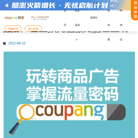
销活
活
入驻火
动 |
动
零成
首
酷澎
家
跨
详
本快
情
箭增长
速启
酷澎广告金预充值服务现已上线
页
蓝海
故
境
注册或获取帮助：
动
极速开店
进入咨询
计划
事
店
2022-08-22
开店模式
入驻Coupang酷澎火箭增长计划
入驻材料
备好以下
，能更顺利地完成注册与下店：
还未准备好，需要咨询
陆有限公司企业营业执照
表人身份证件
表人手机号码及其话费月账单发票
已经准备好材料，前往
支付服务商收款账户
开店服务商签订的协议履行确认书
您将前往Coupang Corp的网站Coupang
需用法定代表人手机号进行账户注册