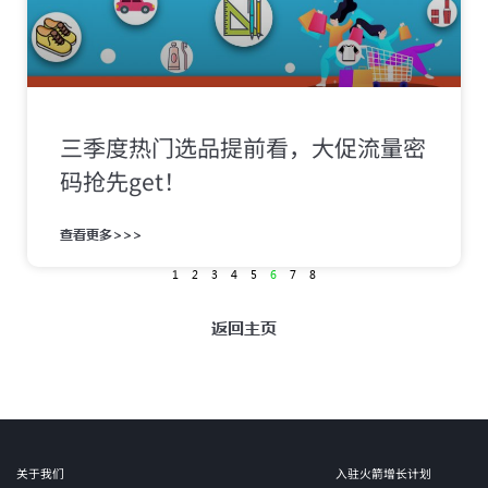
三季度热门选品提前看，大促流量密
码抢先get！
查看更多>>>
1
2
3
4
5
6
7
8
返回主页
关于我们
入驻火箭增长计划