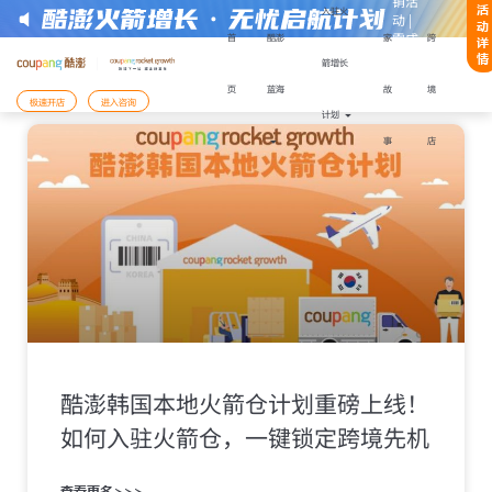
销活
活
入驻火
动 |
动
零成
首
酷澎
家
跨
详
本快
情
箭增长
同步菜单: 最新资讯
速启
页
蓝海
故
境
注册或获取帮助：
动
极速开店
进入咨询
计划
事
店
开店模式
入驻Coupang酷澎火箭增长计划
入驻材料
备好以下
，能更顺利地完成注册与下店：
还未准备好，需要咨询
陆有限公司企业营业执照
表人身份证件
表人手机号码及其话费月账单发票
已经准备好材料，前往
支付服务商收款账户
开店服务商签订的协议履行确认书
您将前往Coupang Corp的网站Coupang
酷澎韩国本地火箭仓计划重磅上线！
需用法定代表人手机号进行账户注册
如何入驻火箭仓，一键锁定跨境先机
查看更多>>>